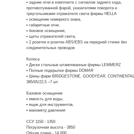
• задние огни в комплекте с сигналом заднего хода,
противотуманной фарой, указателями поворота и
треугольниками отражателя света фирмы HELLA
• освещение номерного знака,
• габаритные огни,
• боковое освещение,
• щиты отражателей света,
• 2 розетки и розетки ABS/EBS на передней стенке без
соединительных проводов
Колеса
• Диски стальные штампованные фирмы LEMMERZ
• Полные подкрылки фирмы DOMAR
• Шины фирм BRIDGESTONE, GOODYEAR, CONTINENTA
385/65/22,5 –7 шт.
Базовое оснащение
• емкость для воды,
• ящик для инструментов,
• манометр давления
ССУ 1150 - 1350
Погрузочная высота - 3850
Общая длина - 14 000