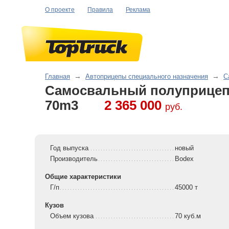
О проекте
Правила
Реклама
Главная
→
Автоприцепы специального назначения
→
С
Самосвальный полуприце
70m3
2 365 000
руб.
Год выпуска
новый
Производитель
Bodex
Общие характеристики
Г/п
45000 т
Кузов
Объем кузова
70 куб.м