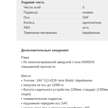
Ходовая часть
Число осей
3
Подвеска
пневмо
Оси
SAF
Колеса
односкатные
ABS
есть
Тормозные механизмы
барабанные
Дополнительные сведения:
Рама
• Из низколегированной шведской стали HARDOX
повышенной прочности.
Шасси
• 3-осное: SAF S11-4218 типа Modul, барабанное
• нагрузка на ось до 11000 кг,
• Высота седельного устройства 1200мм стандарт (1300м
опция).
• пневматическая подвеска,
• подъемная передняя ось SAF,
• клапан подъема и опускания платформы H/S,