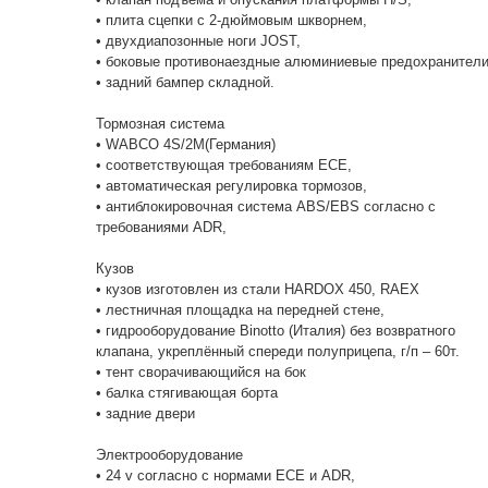
• плита сцепки с 2-дюймовым шкворнем,
• двухдиапозонные ноги JOST,
• боковые противонаездные алюминиевые предохранители
• задний бампер складной.
Тормозная система
• WABCO 4S/2M(Германия)
• соответствующая требованиям ECE,
• автоматическая регулировка тормозов,
• антиблокировочная система ABS/EBS согласно с
требованиями ADR,
Кузов
• кузов изготовлен из стали HARDOX 450, RAEX
• лестничная площадка на передней стене,
• гидрооборудование Binotto (Италия) без возвратного
клапана, укреплённый спереди полуприцепа, г/п – 60т.
• тент сворачивающийся на бок
• балка стягивающая борта
• задние двери
Электрооборудование
• 24 v согласно с нормами ECE и ADR,