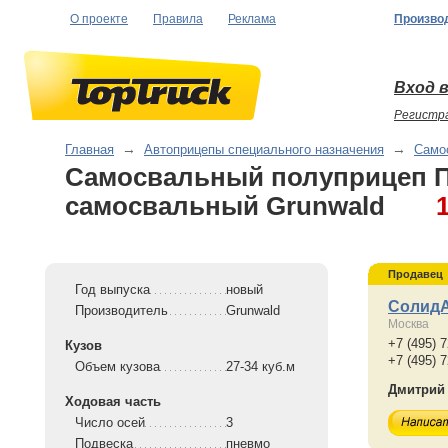
О проекте
Правила
Реклама
Произво
Вход в
Регистр
Главная
→
Автоприцепы специального назначения
→
Само
Самосвальный полуприцеп 
самосвальный Grunwald
Продавец
Год выпуска
новый
Солид
Производитель
Grunwald
Москва
+7 (495) 7
Кузов
+7 (495) 
Объем кузова
27-34 куб.м
Дмитрий
Ходовая часть
Число осей
3
Подвеска
пневмо