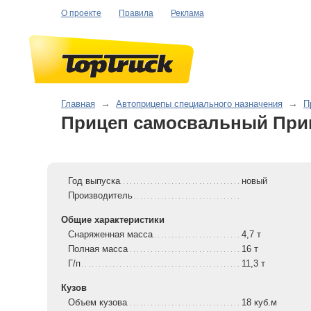
О проекте
Правила
Реклама
Главная
→
Автоприцепы специального назначения
→
П
Прицеп самосвальный При
Год выпуска
новый
Производитель
Общие характеристики
Снаряженная масса
4,7 т
Полная масса
16 т
Г/п
11,3 т
Кузов
Объем кузова
18 куб.м