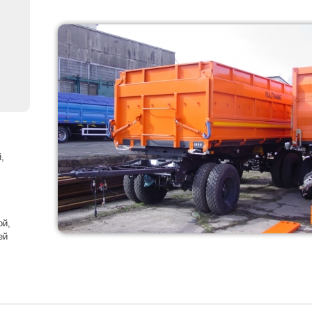
,
ой,
ей