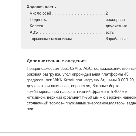
Ходовая часть
Число осей
2
Подвеска
рессорная
Колеса
двускатные
ABS
есть
Тормозные механизмы
барабанные
Дополнительные сведения:
Прицеп-самосвал 8551-02М ,с АБС, сельскохозяйственный
боковая разгрузка, угол опрокидывания платформы 45
градусов, оси WKK Китай под нагрузку 8т, шины 9.00R 20,
двухскатная ошиновка, европетля, боковые борта
комбинированной навески: нижний фрагмент h-400 мм
-откидной, верхний фрагмент h-760 мм – с верхней навеск
стояночный тормоз– пружинные энергоаккумуляторы задн
оси.