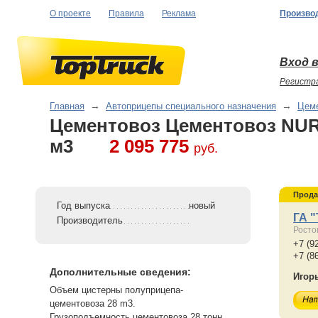
О проекте
Правила
Реклама
Произво
Вход в
Регистр
Главная
→
Автоприцепы специального назначения
→
Цем
Цементовоз Цементовоз NU
м3
2 095 775
руб.
Прода
Год выпуска
новый
ГА 
Производитель
Росто
+7 (9
+7 (8
Дополнительные сведения:
Игор
Объем цистерны полуприцепа-
цементовоза 28 m3.
Грузоподъемность цементовоза 28 тонн.