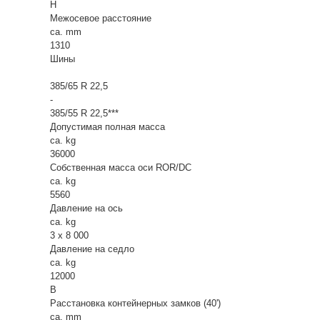
H
Межосевое расстояние
ca. mm
1310
Шины
385/65 R 22,5
-
385/55 R 22,5***
Допустимая полная масса
ca. kg
36000
Собственная масса оси ROR/DC
ca. kg
5560
Давление на ось
ca. kg
3 x 8 000
Давление на седло
ca. kg
12000
B
Расстановка контейнерных замков (40')
ca. mm