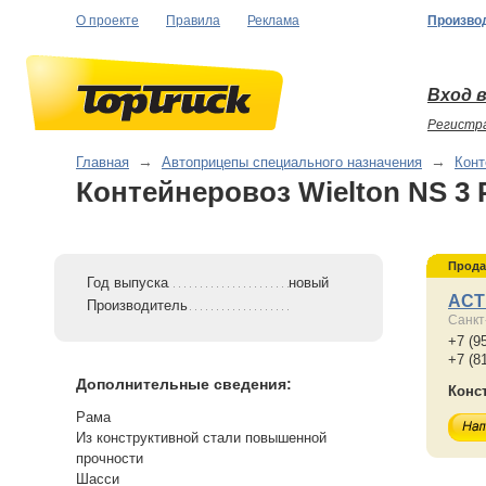
О проекте
Правила
Реклама
Произво
Вход в
Регистр
Главная
→
Автоприцепы специального назначения
→
Конт
Контейнеровоз Wielton NS 3 
Прода
Год выпуска
новый
АСТ
Производитель
Санкт
+7 (9
+7 (8
Дополнительные сведения:
Конс
Рама
Из конструктивной стали повышенной
прочности
Шасси