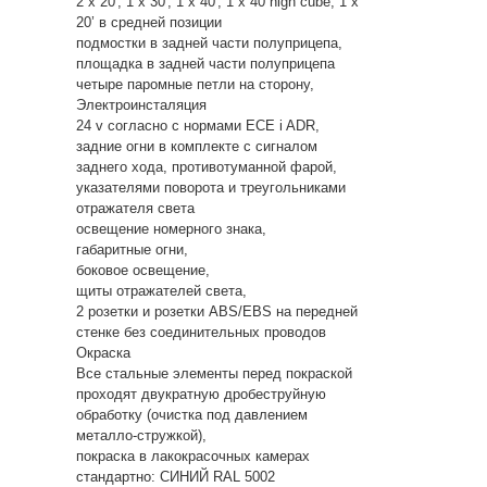
2 x 20', 1 x 30', 1 x 40', 1 x 40 high cube, 1 x
20’ в средней позиции
подмостки в задней части полуприцепа,
площадка в задней части полуприцепа
четыре паромные петли на сторону,
Электроинсталяция
24 v согласно с нормами ECE i ADR,
задние огни в комплекте с сигналом
заднего хода, противотуманной фарой,
указателями поворота и треугольниками
отражателя света
освещение номерного знака,
габаритные огни,
боковое освещение,
щиты отражателей света,
2 розетки и розетки ABS/EBS на передней
стенке без соединительных проводов
Окраска
Все стальные элементы перед покраской
проходят двукратную дробеструйную
обработку (очистка под давлением
металло-стружкой),
покраска в лакокрасочных камерах
стандартно: СИНИЙ RAL 5002