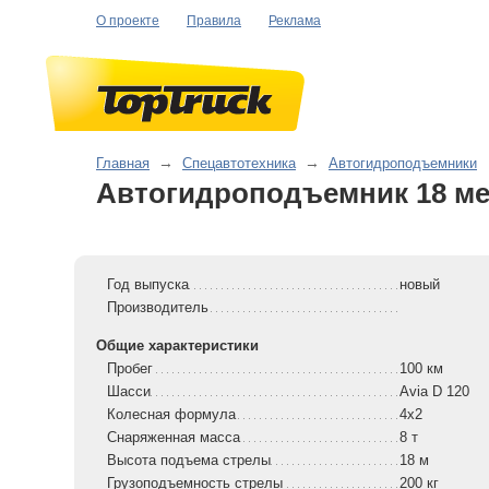
О проекте
Правила
Реклама
Главная
→
Спецавтотехника
→
Автогидроподъемники
Автогидроподъемник 18 м
Год выпуска
новый
Производитель
Общие характеристики
Пробег
100 км
Шасси
Avia D 120
Колесная формула
4x2
Снаряженная масса
8 т
Высота подъема стрелы
18 м
Грузоподъемность стрелы
200 кг