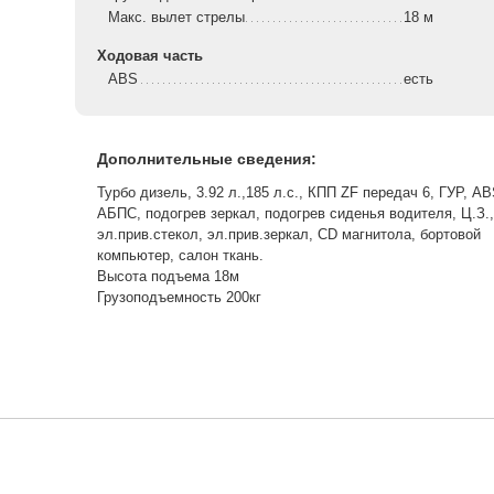
Макс. вылет стрелы
18 м
Ходовая часть
ABS
есть
Дополнительные сведения:
Турбо дизель, 3.92 л.,185 л.с., КПП ZF передач 6, ГУР, AB
АБПС, подогрев зеркал, подогрев сиденья водителя, Ц.З.,
эл.прив.стекол, эл.прив.зеркал, CD магнитола, бортовой
компьютер, салон ткань.
Высота подъема 18м
Грузоподъемность 200кг