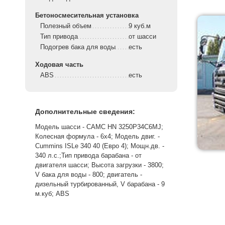
Бетоносмесительная установка
Полезный объем
9 куб.м
Тип привода
от шасси
Подогрев бака для воды
есть
Ходовая часть
ABS
есть
Дополнительные сведения:
Модель шасси - САМС HN 3250Р34С6MJ;
Колесная формула - 6х4; Модель двиг. -
Cummins ISLe 340 40 (Евро 4); Мощн.дв. -
340 л.с.;Тип привода барабана - от
двигателя шасси; Высота загрузки - 3800;
V бака для воды - 800; двигатель -
дизельный турбированный, V барабана - 9
м.куб; ABS