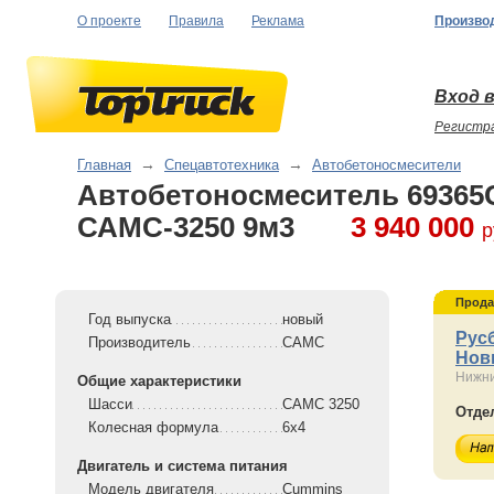
О проекте
Правила
Реклама
Произво
Вход в
Регистр
Главная
→
Спецавтотехника
→
Автобетоносмесители
Автобетоносмеситель 69365
САМС-3250 9м3
3 940 000
р
Прода
Год выпуска
новый
Рус
Производитель
CAMC
Нов
Нижни
Общие характеристики
Шасси
САМС 3250
Отде
Колесная формула
6x4
Двигатель и система питания
Модель двигателя
Cummins