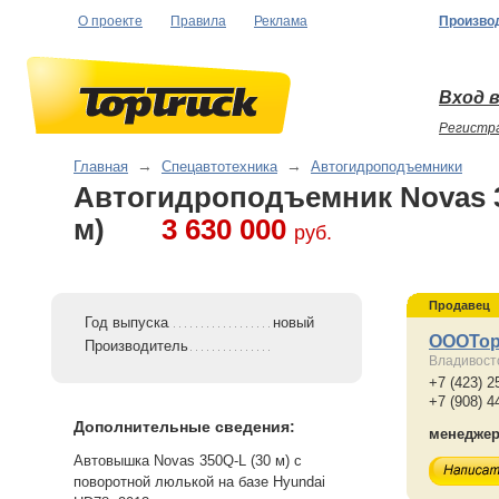
О проекте
Правила
Реклама
Произво
Вход в
Регистр
Главная
→
Спецавтотехника
→
Автогидроподъемники
Автогидроподъемник Novas 3
м)
3 630 000
руб.
Продавец
Год выпуска
новый
ОООТор
Производитель
Владивост
+7 (423) 2
+7 (908) 4
Дополнительные сведения:
менедже
Автовышка Novas 350Q-L (30 м) с
поворотной люлькой на базе Hyundai