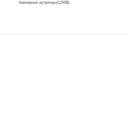
бамперные аутригеры(1200$);