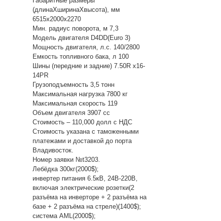
Габаритные размеры
(длинаХширинаХвысота), мм
6515х2000х2270
Мин. радиус поворота, м 7,3
Модель двигателя D4DD(Euro 3)
Мощность двигателя, л.с. 140/2800
Емкость топливного бака, л 100
Шины (передние и задние) 7.50R х16-
14PR
Грузоподъемность 3,5 тонн
Максимальная нагрузка 7800 кг
Максимальная скорость 119
Объем двигателя 3907 сс
Стоимость – 110,000 долл с НДС
Стоимость указана с таможенными
платежами и доставкой до порта
Владивосток.
Номер заявки №t3203.
Лебёдка 300кг(2000$);
инвертер питания 6.5кВ, 24В-220В,
включая электрические розетки(2
разъёма на инверторе + 2 разъёма на
базе + 2 разъёма на стреле)(1400$);
система AML(2000$);