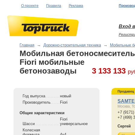
О проекте
Правила
Реклама
Произво
Вход в
Регистр
Главная
→
Дорожно-строительная техника
→
Мобильные б
Мобильная бетоносмеситель
Fiori мобильные
бетонозаводы
3 133 133
ру
Продавец
Год выпуска
новый
SAMTE
Производитель
Fiori
Москва, Т
+7 (9171)
Общие характеристики
+7 (499) 
Fiori
Шасси
универсальное
Сергей
Колесная
формула
4x4