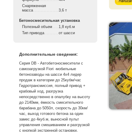
Снаряженная
масса
3,6 т
Бетоносмесительная установка
Полезный объем
1,8 куб.м
Тип привода
от шасси
Дополнительные сведения:
Серия DB - Автобетоносмесители с
самозагрузкой Fiori -мобильные
бетонозаводы на шасси 4х4 лидер
продаж в категории до 25кубм/час
Гидротрансмиссия, полный привод +
крабовый ход, разгрузка
непосредственно в опалубку на высоту
до 2140мм, ёмкость смесительного
барабана до 5050л, скорость до 30км/
час, выход готового бетона за один
замес до 4куб.м, выносной пульт
управления смешиванием и разгрузкой
с кнопкой экстренной остановки,