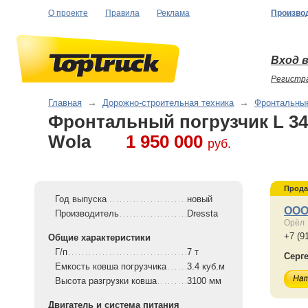
О проекте
Правила
Реклама
Произво
Вход в
Регистр
Главная
→
Дорожно-строительная техника
→
Фронтальные
Фронтальный погрузчик L 34
Wola
1 950 000
руб.
Прода
Год выпуска
новый
ООО
Производитель
Dressta
Орёл
+7 (9
Общие характеристики
Г/п
7 т
Серг
Емкость ковша погрузчика
3.4 куб.м
Высота разгрузки ковша
3100 мм
Двигатель и система питания