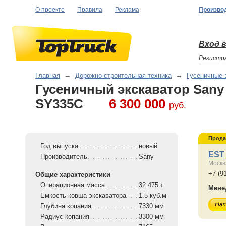
О проекте
Правила
Реклама
Произво
Вход в
Регистр
Главная
→
Дорожно-строительная техника
→
Гусеничные 
Гусеничный экскаватор Sany
SY335C
6 300 000
руб.
Прода
Год выпуска
новый
EST
Производитель
Sany
Москв
+7 (9
Общие характеристики
Операционная масса
32 475 т
Мене
Емкость ковша экскаватора
1.5 куб.м
Глубина копания
7330 мм
Радиус копания
3300 мм