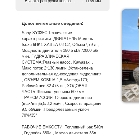
Высота разгрузки ковша
7165 мм
Дополнительные сведения:
Sany SY335C Технические
характеристики: ДВИГАТЕЛЬ Модель
Isuzu 6HK1-XABEA-08-C2, Объем7,79 л.,
Мощность двигателя 190,5 кВт./2000 об/
мин. ГИДРАВЛИЧЕСКАЯ
СИСТЕМА:Главный насос, Kawasaki ,
Макс.поток 2*130 л/мин ,Установлена
дополнительная одноходовая гидролиния
, ОБЪЕМ КОВША 1,5 м&amp;#179; ,
Рабочий вес 32 475 кг , ХОДОВАЯ
ЧАСТЬ:Ширина гусеницы 600 мм,
ТРАНСМИССИЯ: Скорость движения
(max/min)5,5/3,2 км/ч , Скорость вращения
9,5 об/мин ,Преодолеваемый уклон
70%/35°
РАБОЧИЕ ЕМКОСТИ: Топливный бак 540л
, Гидробак 380л , Масло двигателя 35л