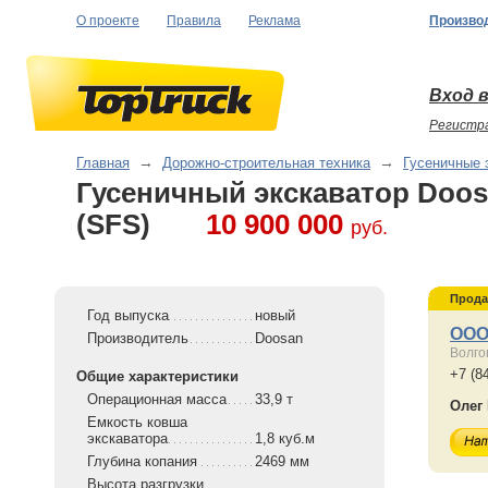
О проекте
Правила
Реклама
Произво
Вход в
Регистр
Главная
→
Дорожно-строительная техника
→
Гусеничные 
Гусеничный экскаватор Doo
(SFS)
10 900 000
руб.
Прода
Год выпуска
новый
ООО
Производитель
Doosan
Волго
+7 (8
Общие характеристики
Операционная масса
33,9 т
Олег
Емкость ковша
экскаватора
1,8 куб.м
Глубина копания
2469 мм
Высота разгрузки