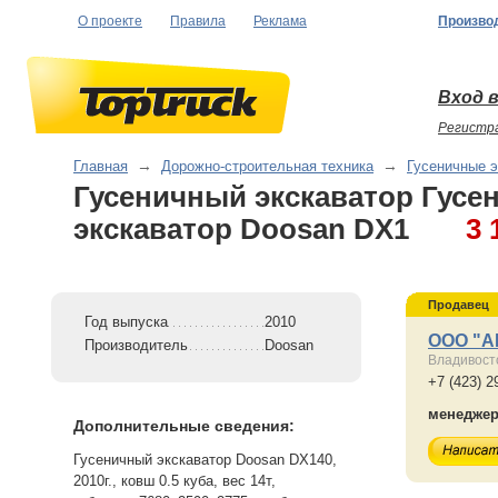
О проекте
Правила
Реклама
Произво
Вход в
Регистр
Главная
→
Дорожно-строительная техника
→
Гусеничные 
Гусеничный экскаватор Гусе
экскаватор Doosan DX1
3 
Продавец
Год выпуска
2010
ООО "А
Производитель
Doosan
Владивост
+7 (423) 2
менедже
Дополнительные сведения:
Гусеничный экскаватор Doosan DX140,
2010г., ковш 0.5 куба, вес 14т,