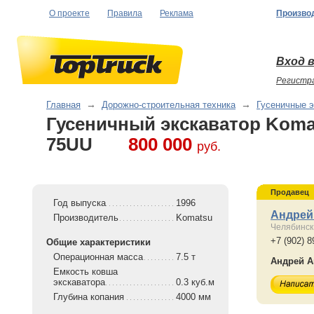
О проекте
Правила
Реклама
Произво
Вход в
Регистр
Главная
→
Дорожно-строительная техника
→
Гусеничные 
Гусеничный экскаватор Koma
75UU
800 000
руб.
Продавец
Год выпуска
1996
Андрей
Производитель
Komatsu
Челябинск
+7 (902) 8
Общие характеристики
Операционная масса
7.5 т
Андрей А
Емкость ковша
экскаватора
0.3 куб.м
Глубина копания
4000 мм