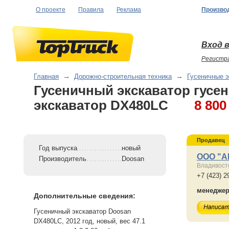
О проекте
Правила
Реклама
Произво
Вход в
Регистр
Главная
→
Дорожно-строительная техника
→
Гусеничные 
Гусеничный экскаватор гусе
экскаватор DX480LC
8 800
Продавец
Год выпуска
новый
ООО "А
Производитель
Doosan
Владивост
+7 (423) 2
менедже
Дополнительные сведения:
Гусеничный экскаватор Doosan
DX480LC, 2012 год, новый, вес 47.1