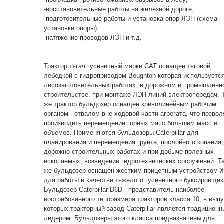
-восстановительные работы на железной дороге;
-подготовительные работы и установка опор ЛЭП (схема
установки опоры);
-натяжение проводов ЛЭП и т.д.
Трактор тягач гусеничный марки CAT оснащен тяговой
лебедкой с гидроприводом Boughton которая используется
лесозаготовительных работах, в дорожном и промышленн
строительстве, при монтаже ЛЭП линий электропередач. 
же трактор бульдозер оснащен криволинейным рабочим
органом - отвалом вне ходовой части агрегата, что позвол
производить перемещение горных масс большим масс и
объемов. Применяются бульдозеры Caterpillar для
планирования и перемещения грунта, послойного копания,
дорожно-строительных работах и при добыче полезных
ископаемых, возведении гидротехнических сооружений. Т
же бульдозер оснащен жестким прицепным устройством 
для работы в качестве тяжелого гусеничного буксировщик
Бульдозер Caterpillar D6D - представитель наиболее
востребованного типоразмера тракторов класса 10, в вып
которых тракторный завод Caterpillar является традицион
лидером. Бульдозеры этого класса предназначены для