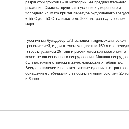
разработки грунтов I - III категории без предварительного
рыхления. Эксплуатируются в условиях умеренного и
холодного климата при температуре окружающего воздуха
+ 55°С до - 50°С, на высоте до 3000 метров над уровнем
моря.
Гусеничный бульдозер САТ оснащен гидромеханической
трансмиссией, и двигателем мощностью 150 л.с. с лебед
тяговым усилием 25 тонн и рыхлителем-корчевателем, в
качестве опционального оборудования. Машина оборудов
бульдозерным отвалом в железнодорожных габаритах.
Всегда в наличии и на заказ тяговые гусеничные тракторы
оснащённые лебедками с высоким тяговым усилием 25 то
и более.