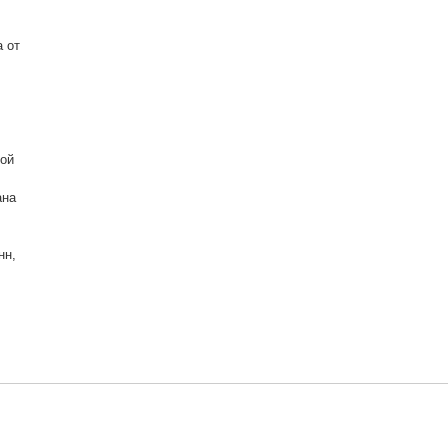
 от
кой
ана
нн,