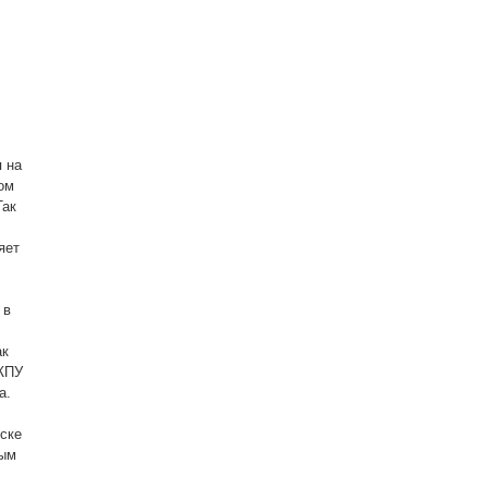
 на
ом
Так
яет
 в
ак
ЖПУ
а.
уске
ным