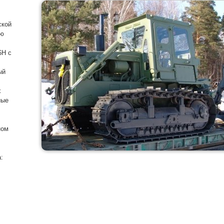
ской
ью
6H с
ый
х
ные
ном
: