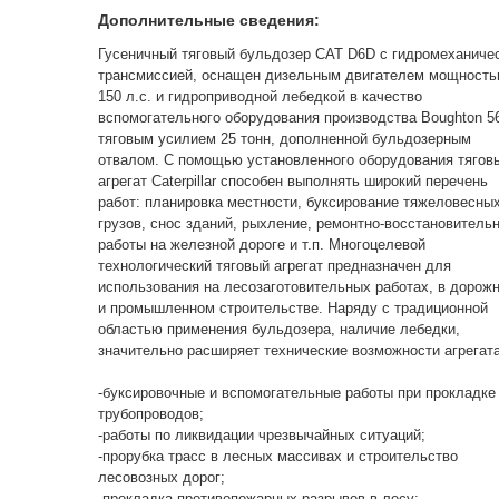
Дополнительные сведения:
Гусеничный тяговый бульдозер CAT D6D с гидромеханиче
трансмиссией, оснащен дизельным двигателем мощност
150 л.с. и гидроприводной лебедкой в качество
вспомогательного оборудования производства Boughton 5
тяговым усилием 25 тонн, дополненной бульдозерным
отвалом. С помощью установленного оборудования тягов
агрегат Caterpillar способен выполнять широкий перечень
работ: планировка местности, буксирование тяжеловесны
грузов, снос зданий, рыхление, ремонтно-восстановитель
работы на железной дороге и т.п. Многоцелевой
технологический тяговый агрегат предназначен для
использования на лесозаготовительных работах, в дорож
и промышленном строительстве. Наряду с традиционной
областью применения бульдозера, наличие лебедки,
значительно расширяет технические возможности агрегата
-буксировочные и вспомогательные работы при прокладке
трубопроводов;
-работы по ликвидации чрезвычайных ситуаций;
-прорубка трасс в лесных массивах и строительство
лесовозных дорог;
-прокладка противопожарных разрывов в лесу;