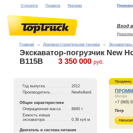
О проекте
Правила
Реклама
Произво
Вход в
Регистр
Главная
→
Дорожно-строительная техника
→
Экскаваторы-
Экскаватор-погрузчик New Ho
B115B
3 350 000
руб.
Продавец
Год выпуска
2012
ПРОМ
Производитель
Newholland
Москва
+7 (968) 9
Общие характеристики
Операционная масса
8940 т
Петр
Емкость ковша
экскаватора
0.36 куб.м
Двигатель и система питания