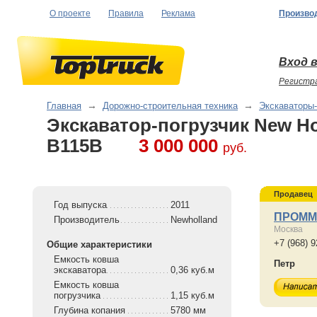
О проекте
Правила
Реклама
Произво
Вход в
Регистр
Главная
→
Дорожно-строительная техника
→
Экскаваторы-
Экскаватор-погрузчик New Ho
B115B
3 000 000
руб.
Продавец
Год выпуска
2011
ПРОМ
Производитель
Newholland
Москва
+7 (968) 9
Общие характеристики
Емкость ковша
Петр
экскаватора
0,36 куб.м
Емкость ковша
погрузчика
1,15 куб.м
Глубина копания
5780 мм