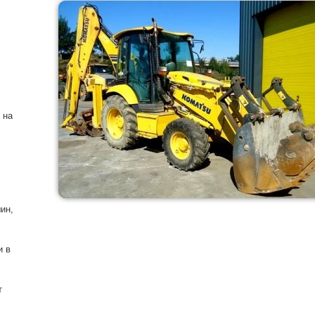
 на
ин,
и в
т