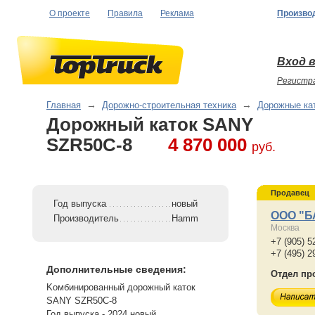
О проекте
Правила
Реклама
Произво
Вход в
Регистр
Главная
→
Дорожно-строительная техника
→
Дорожные ка
Дорожный каток SАNY
SZR50С-8
4 870 000
руб.
Продавец
Год выпуска
новый
ООО "
Производитель
Hamm
Москва
+7 (905) 5
+7 (495) 2
Дополнительные сведения:
Отдел пр
Koмбиниpoванный дорожный каток
SАNY SZR50С-8
Год выпуска - 2024 новый