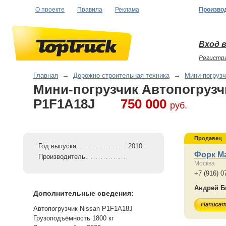
О проекте
Правила
Реклама
Произво
Вход в
Регистр
Главная
→
Дорожно-строительная техника
→
Мини-погрузч
Мини-погрузчик Автопогрузч
P1F1A18J
750 000
руб.
Продавец
Год выпуска
2010
Форк М
Производитель
Москва
+7 (916) 0
Андрей Б
Дополнительные сведения:
Автопогрузчик Nissan P1F1A18J
Грузоподъёмность 1800 кг