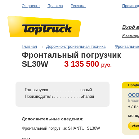
О проекте
Правила
Реклама
Произво
Вход в
Регистр
Главная
→
Дорожно-строительная техника
→
Фронтальные
Фронтальный погрузчик
SL30W
3 135 500
руб.
Прода
Год выпуска
новый
ООО
Производитель
Shantui
Влади
+7 (9
мене
Дополнительные сведения:
Фронтальный погрузчик SHANTUI SL30W