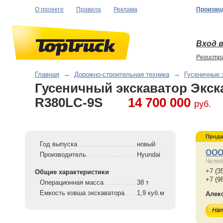
О проекте
Правила
Реклама
Произво
Вход в
Регистр
Главная
→
Дорожно-строительная техника
→
Гусеничные 
Гусеничный экскаватор Экс
R380LC-9S
14 700 000
руб.
Прода
Год выпуска
новый
ООО
Производитель
Hyundai
Челяб
+7 (3
Общие характеристики
+7 (9
Операционная масса
38 т
Емкость ковша экскаватора
1,9 куб.м
Алек