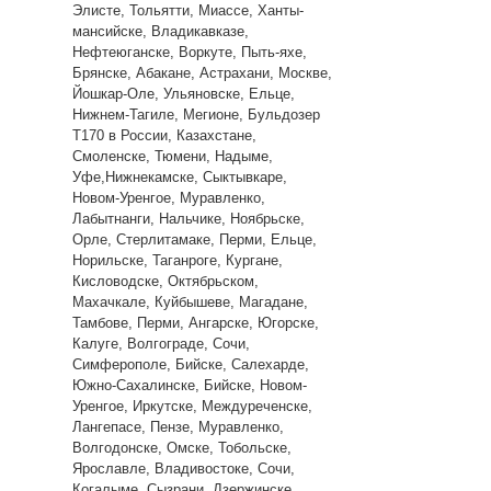
Элисте, Тольятти, Миассе, Ханты-
мансийске, Владикавказе,
Нефтеюганске, Воркуте, Пыть-яхе,
Брянске, Абакане, Астрахани, Москве,
Йошкар-Оле, Ульяновске, Ельце,
Нижнем-Тагиле, Мегионе, Бульдозер
Т170 в России, Казахстане,
Смоленске, Тюмени, Надыме,
Уфе,Нижнекамске, Сыктывкаре,
Новом-Уренгое, Муравленко,
Лабытнанги, Нальчике, Ноябрьске,
Орле, Стерлитамаке, Перми, Ельце,
Норильске, Таганроге, Кургане,
Кисловодске, Октябрьском,
Махачкале, Куйбышеве, Магадане,
Тамбове, Перми, Ангарске, Югорске,
Калуге, Волгограде, Сочи,
Симферополе, Бийске, Салехарде,
Южно-Сахалинске, Бийске, Новом-
Уренгое, Иркутске, Междуреченске,
Лангепасе, Пензе, Муравленко,
Волгодонске, Омске, Тобольске,
Ярославле, Владивостоке, Сочи,
Когалыме, Сызрани, Дзержинске,