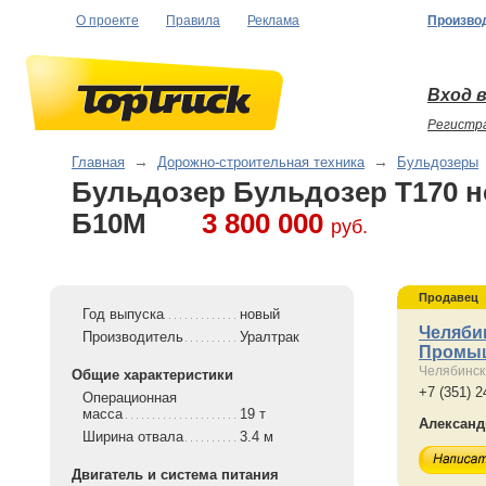
О проекте
Правила
Реклама
Произво
Вход в
Регистр
Главная
→
Дорожно-строительная техника
→
Бульдозеры
Бульдозер Бульдозер Т170 
Б10М
3 800 000
руб.
Продавец
Год выпуска
новый
Челяби
Производитель
Уралтрак
Промыш
Челябинск
Общие характеристики
+7 (351) 2
Операционная
масса
19 т
Алексан
Ширина отвала
3.4 м
Двигатель и система питания