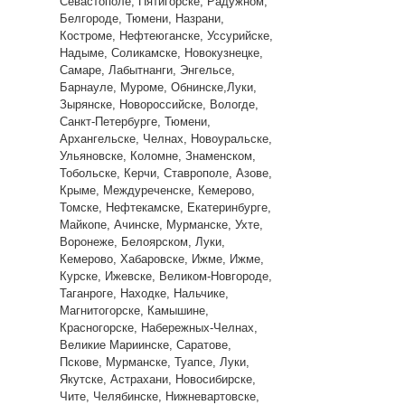
Севастополе, Пятигорске, Радужном,
Белгороде, Тюмени, Назрани,
Костроме, Нефтеюганске, Уссурийске,
Надыме, Соликамске, Новокузнецке,
Самаре, Лабытнанги, Энгельсе,
Барнауле, Муроме, Обнинске,Луки,
Зырянске, Новороссийске, Вологде,
Санкт-Петербурге, Тюмени,
Архангельске, Челнах, Новоуральске,
Ульяновске, Коломне, Знаменском,
Тобольске, Керчи, Ставрополе, Азове,
Крыме, Междуреченске, Кемерово,
Томске, Нефтекамске, Екатеринбурге,
Майкопе, Ачинске, Мурманске, Ухте,
Воронеже, Белоярском, Луки,
Кемерово, Хабаровске, Ижме, Ижме,
Курске, Ижевске, Великом-Новгороде,
Таганроге, Находке, Нальчике,
Магнитогорске, Камышине,
Красногорске, Набережных-Челнах,
Великие Мариинске, Саратове,
Пскове, Мурманске, Туапсе, Луки,
Якутске, Астрахани, Новосибирске,
Чите, Челябинске, Нижневартовске,