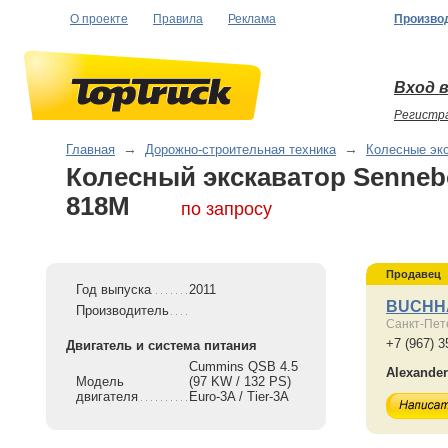
О проекте
Правила
Реклама
Произво
Вход в
Регистр
Главная
→
Дорожно-строительная техника
→
Колесные эк
Колесный экскаватор Senne
818M
по запросу
Продавец
Год выпуска
2011
BUCHH
Производитель
Санкт-Пет
+7 (967) 3
Двигатель и система питания
Cummins QSB 4.5
Alexande
Модель
(97 KW / 132 PS)
двигателя
Euro-3A / Tier-3A