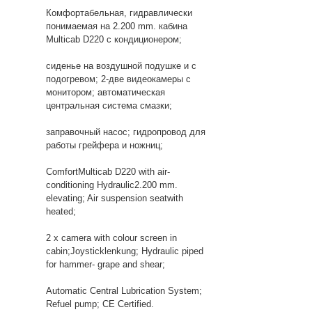
Комфортабельная, гидравлически
понимаемая на 2.200 mm. кабина
Multicab D220 c кондиционером;
сиденье на воздушной подушке и с
подогревом; 2-две видеокамеры с
монитором; автоматическая
центральная система смазки;
заправочный насос; гидропровод для
работы грейфера и ножниц;
ComfortMulticab D220 with air-
conditioning Hydraulic2.200 mm.
elevating; Air suspension seatwith
heated;
2 x camera with colour screen in
cabin;Joysticklenkung; Hydraulic piped
for hammer- grape and shear;
Automatic Central Lubrication System;
Refuel pump; CE Certified.