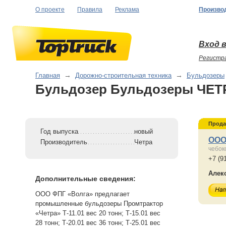
О проекте
Правила
Реклама
Произво
Вход в
Регистр
Главная
→
Дорожно-строительная техника
→
Бульдозеры
Бульдозер Бульдозеры ЧЕТ
Прода
Год выпуска
новый
ООО
Производитель
Четра
чебок
+7 (9
Алек
Дополнительные сведения:
ООО ФПГ «Волга» предлагает
промышленные бульдозеры Промтрактор
«Четра» Т-11.01 вес 20 тонн; Т-15.01 вес
28 тонн; Т-20.01 вес 36 тонн; Т-25.01 вес