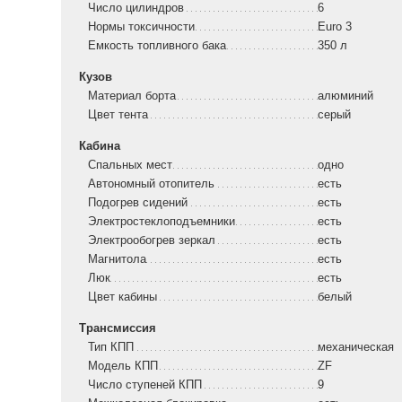
Число цилиндров
6
Нормы токсичности
Euro 3
Емкость топливного бака
350 л
Кузов
Материал борта
алюминий
Цвет тента
серый
Кабина
Спальных мест
одно
Автономный отопитель
есть
Подогрев сидений
есть
Электростеклоподъемники
есть
Электрообогрев зеркал
есть
Магнитола
есть
Люк
есть
Цвет кабины
белый
Трансмиссия
Тип КПП
механическая
Модель КПП
ZF
Число ступеней КПП
9