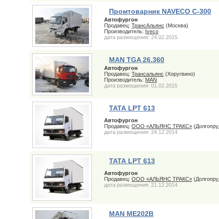
Промтоварник NAVECO C-300
Автофургон
Продавец:
ТрансАльянс
(Москва)
Производитель:
Iveco
дата размещения: 24.02.2015
MAN TGA 26.360
Автофургон
Продавец:
Трансальянс
(Хоругвино)
Производитель:
MAN
дата размещения: 01.02.2015
ТАТА LPT 613
Автофургон
Продавец:
ООО «АЛЬЯНС ТРАКС»
(Долгопру
дата размещения: 24.12.2014
ТАТА LPT 613
Автофургон
Продавец:
ООО «АЛЬЯНС ТРАКС»
(Долгопру
дата размещения: 21.12.2014
MAN ME202B