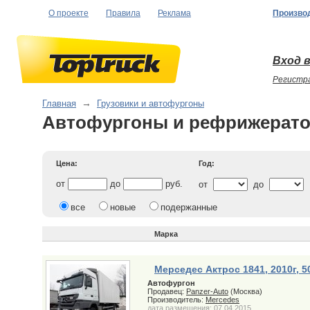
О проекте
Правила
Реклама
Произво
Вход в
Регистр
Главная
→
Грузовики и автофургоны
Автофургоны и рефрижерат
Цена:
Год:
от
до
руб.
от
до
все
новые
подержанные
Марка
Мерседес Актрос 1841, 2010г, 5
Автофургон
Продавец:
Panzer-Auto
(Москва)
Производитель:
Mercedes
дата размещения: 07.04.2015