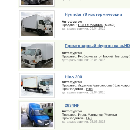
Hyundai 78 изотермический
Автофургон
Продавец:
ООО «РосАвто»
(Аксай )
дата размещения: 03.04.2015
Промтоварный фургон на ш.HD
Автофургон
Продавец:
Русбизнесавто-Нижний Новгород
(
дата размещения: 02.04.2015
Hino 300
Автофургон
Продавец:
Людмила Кривоносова
(Красноярс
Производитель:
Hino
дата размещения: 02.04.2015
2834NF
Автофургон
Продавец:
Игорь Мартынов
(Москва)
Производитель:
ГАЗ
дата размещения: 25.03.2015