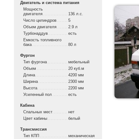
Двигатель и система питания
Мощность
двигателя
136 л.с.
Число цилиндров
5
Объем двигателя
2.9 л
Турбонаддув
есть
Емкость топливного
бака
80 л
Фургон
Тип фургона
мебельный
Объем
20 куб.м
Длина
4200 мм
Ширина
2300 мм
Высота
2200 мм
Усиленный пол
есть
Кабина
Спальных мест
нет
Цвет кабины
белый
Трансмиссия
Тип КПП
механическая