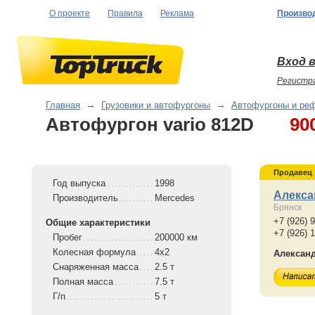
О проекте
Правила
Реклама
Произво
Вход в
Регистр
Главная
→
Грузовики и автофургоны
→
Автофургоны и ре
Автофургон vario 812D
90
Продавец
Год выпуска
1998
Алекса
Производитель
Mercedes
Брянск
+7 (926) 
Общие характеристики
+7 (926) 
Пробег
200000 км
Колесная формула
4x2
Алексан
Снаряженная масса
2.5 т
Полная масса
7.5 т
Г/п
5 т