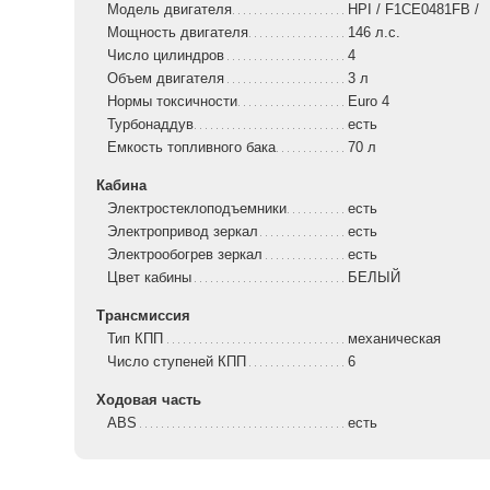
Модель двигателя
HPI / F1CE0481FB /
Мощность двигателя
146 л.с.
Число цилиндров
4
Объем двигателя
3 л
Нормы токсичности
Euro 4
Турбонаддув
есть
Емкость топливного бака
70 л
Кабина
Электростеклоподъемники
есть
Электропривод зеркал
есть
Электрообогрев зеркал
есть
Цвет кабины
БЕЛЫЙ
Трансмиссия
Тип КПП
механическая
Число ступеней КПП
6
Ходовая часть
ABS
есть