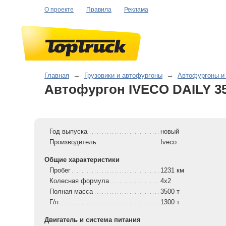
О проекте
Правила
Реклама
Главная
→
Грузовики и автофургоны
→
Автофургоны и
Автофургон IVECO DAILY 3
Год выпуска
новый
Производитель
Iveco
Общие характеристики
Пробег
1231 км
Колесная формула
4x2
Полная масса
3500 т
Г/п
1300 т
Двигатель и система питания