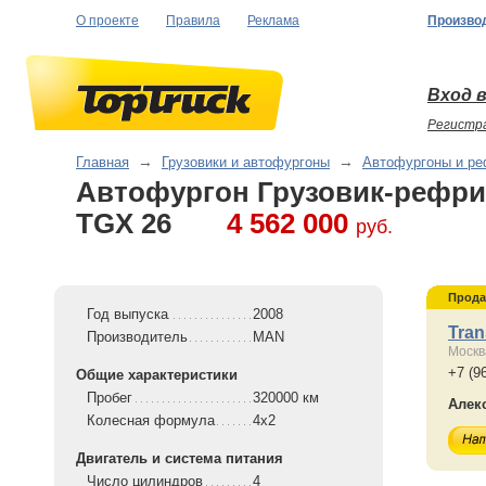
О проекте
Правила
Реклама
Произво
Вход в
Регистр
Главная
→
Грузовики и автофургоны
→
Автофургоны и р
Автофургон Грузовик-рефр
TGX 26
4 562 000
руб.
Прода
Год выпуска
2008
Tra
Производитель
MAN
Москв
+7 (9
Общие характеристики
Пробег
320000 км
Алек
Колесная формула
4x2
Двигатель и система питания
Число цилиндров
4