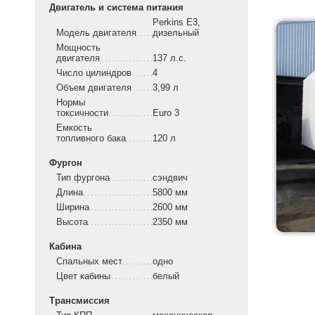
Двигатель и система питания
Perkins Е3,
Модель двигателя
дизельный
Мощность
двигателя
137 л.с.
Число цилиндров
4
Объем двигателя
3,99 л
Нормы
токсичности
Euro 3
Емкость
топливного бака
120 л
Фургон
Тип фургона
сэндвич
Длина
5800 мм
Ширина
2600 мм
Высота
2350 мм
Кабина
Спальных мест
одно
Цвет кабины
белый
Трансмиссия