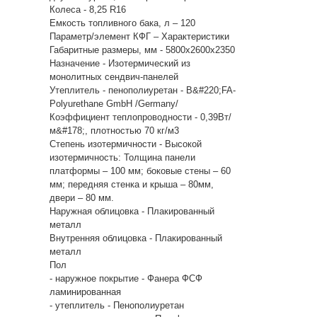
Колеса - 8,25 R16
Емкость топливного бака, л – 120
Параметр/элемент КФГ – Характеристики
Габаритные размеры, мм - 5800х2600х2350
Назначение - Изотермический из
монолитных сендвич-панелей
Утеплитель - пенополиуретан - B&#220;FA-
Polyurethane GmbH /Germany/
Коэффициент теплопроводности - 0,39Вт/
м&#178;, плотностью 70 кг/м3
Степень изотермичности - Высокой
изотермичность: Толщина панели
платформы – 100 мм; боковые стены – 60
мм; передняя стенка и крыша – 80мм,
двери – 80 мм.
Наружная облицовка - Плакированный
металл
Внутренняя облицовка - Плакированный
металл
Пол
- наружное покрытие - Фанера ФСФ
ламинированная
- утеплитель - Пенополиуретан