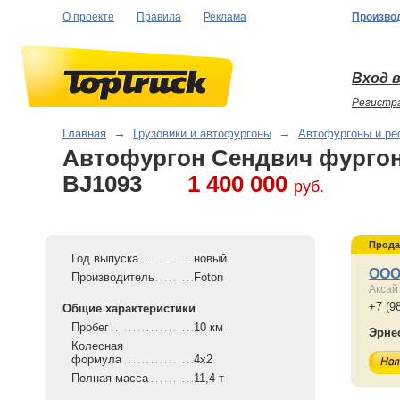
О проекте
Правила
Реклама
Произво
Вход в
Регистр
Главная
→
Грузовики и автофургоны
→
Автофургоны и р
Автофургон Сендвич фургон
BJ1093
1 400 000
руб.
Прода
Год выпуска
новый
ООО
Производитель
Foton
Аксай
+7 (9
Общие характеристики
Пробег
10 км
Эрне
Колесная
формула
4x2
Полная масса
11,4 т