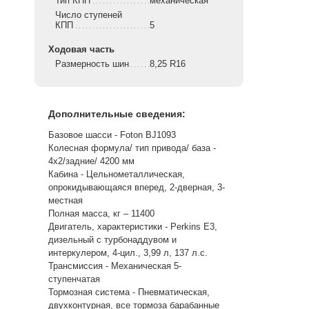
Тип КПП
механическая
Число ступеней
КПП
5
Ходовая часть
Размерность шин
8,25 R16
Дополнительные сведения:
Базовое шасси - Foton BJ1093
Колесная формула/ тип привода/ база -
4х2/задние/ 4200 мм
Кабина - Цельнометаллическая,
опрокидывающаяся вперед, 2-дверная, 3-
местная
Полная масса, кг – 11400
Двигатель, характеристики - Perkins Е3,
дизельный с турбонаддувом и
интеркулером, 4-цил., 3,99 л, 137 л.с.
Трансмиссия - Механическая 5-
ступенчатая
Тормозная система - Пневматическая,
двухконтурная, все тормоза барабанные