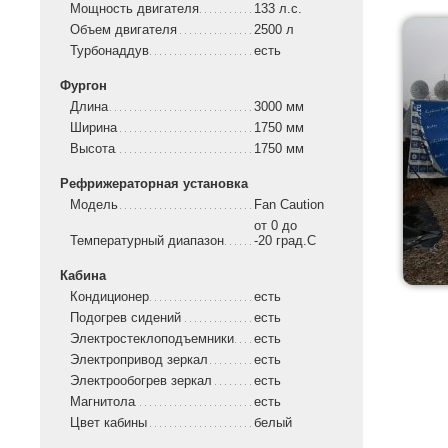
Мощность двигателя
133 л.с.
Объем двигателя
2500 л
Турбонаддув
есть
Фургон
Длина
3000 мм
Ширина
1750 мм
Высота
1750 мм
Рефрижераторная установка
Модель
Fan Caution
от 0 до
Температурный диапазон
-20 град.C
Кабина
Кондиционер
есть
Подогрев сидений
есть
Электростеклоподъемники
есть
Электропривод зеркал
есть
Электрообогрев зеркал
есть
Магнитола
есть
Цвет кабины
белый