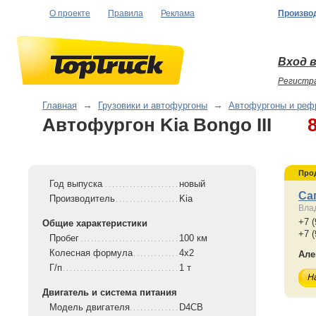
О проекте
Правила
Реклама
Произво
Вход в
Регистр
Главная
→
Грузовики и автофургоны
→
Автофургоны и реф
Автофургон Kia Bongo III
Про
Год выпуска
новый
Са
Производитель
Kia
Вла
+7 (
Общие характеристики
+7 (
Пробег
100 км
Колесная формула
4x2
Але
Г/п
1 т
Двигатель и система питания
Модель двигателя
D4CB