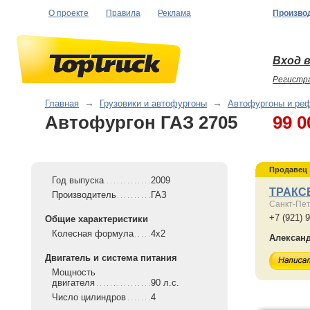
О проекте
Правила
Реклама
Произво
Вход в
Регистр
Главная
→
Грузовики и автофургоны
→
Автофургоны и ре
Автофургон ГАЗ 2705
99 0
Продавец
Год выпуска
2009
ТРАКС
Производитель
ГАЗ
Санкт-Пет
+7 (921) 
Общие характеристики
Колесная формула
4x2
Алексан
Двигатель и система питания
Мощность
двигателя
90 л.с.
Число цилиндров
4