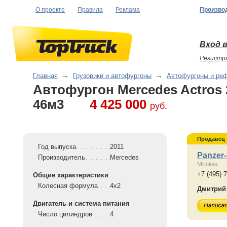
О проекте
Правила
Реклама
Произво
Вход в
Регистр
Главная
→
Грузовики и автофургоны
→
Автофургоны и ре
Автофургон Mercedes Actros 
46м3
4 425 000
руб.
Продавец
Год выпуска
2011
Panzer
Производитель
Mercedes
Москва
+7 (495) 
Общие характеристики
Колесная формула
4x2
Дмитрий
Двигатель и система питания
Число цилиндров
4