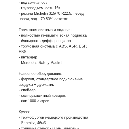
- подъемная ось
- грузоподъемность 16т
- резина Michelin 315/70 R22.5, перед
новая, зад - 70-80% остаток
Тормозная система и ходовая:
- полностью пневматическая подвеска
- блокировка дифференциала
- тормозная система с ABS, ASR, ESP,
EBS
- интардер
- Mercedes Safety Packet
Навесное оборудование:
- фаркоп, стандартное подключение
воздуха + дуоматик
- спойлер
- солнцезащитный козырек
- бак 1000 литров
Кузов:
- термофургон немецкого производства
- Schmitz, 46м3
- толщина стенок - 80мм, дверей -