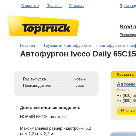
О проекте
Правила
Реклама
Произво
Вход в
Регистр
Главная
→
Грузовики и автофургоны
→
Автофургоны и ре
Автофургон Iveco Daily 65C15
Продавец
Год выпуска
новый
Автоим
Производитель
Iveco
Рязань
+7 (910) 5
+7 (930) 8
Дополнительные сведения:
НОВЫЙ 65С15. по акции!
Максимальный размер надстройки 6,2
м. х 2,2 м. х 2,2 м.