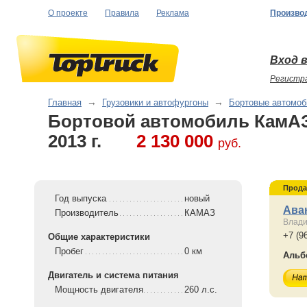
О проекте
Правила
Реклама
Произво
Вход в
Регистр
Главная
→
Грузовики и автофургоны
→
Бортовые автомоб
Бортовой автомобиль КамАЗ
2013 г.
2 130 000
руб.
Прода
Год выпуска
новый
Ава
Производитель
КАМАЗ
Влад
+7 (9
Общие характеристики
Пробег
0 км
Альб
Двигатель и система питания
Мощность двигателя
260 л.с.