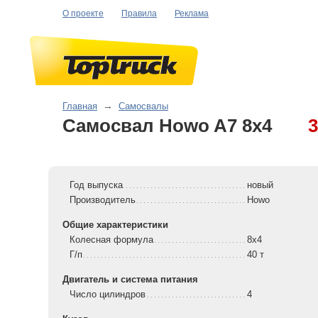
О проекте
Правила
Реклама
Главная
→
Самосвалы
Самосвал Howo A7 8x4
3
Год выпуска
новый
Производитель
Howo
Общие характеристики
Колесная формула
8x4
Г/п
40 т
Двигатель и система питания
Число цилиндров
4