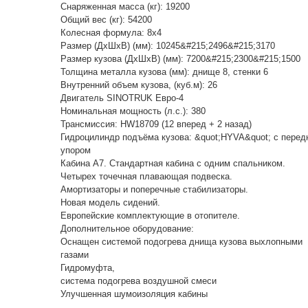
Снаряженная масса (кг): 19200
Общий вес (кг): 54200
Колесная формула: 8x4
Размер (ДхШхВ) (мм): 10245&#215;2496&#215;3170
Размер кузова (ДхШхВ) (мм): 7200&#215;2300&#215;1500
Толщина металла кузова (мм): днище 8, стенки 6
Внутренний объем кузова, (куб.м): 26
Двигатель SINOTRUK Евро-4
Номинальная мощность (л.с.): 380
Трансмиссия: HW18709 (12 вперед + 2 назад)
Гидроцилиндр подъёма кузова: &quot;HYVA&quot; с перед
упором
Кабина A7. Стандартная кабина с одним спальником.
Четырех точечная плавающая подвеска.
Амортизаторы и поперечные стабилизаторы.
Новая модель сидений.
Европейские комплектующие в отопителе.
Дополнительное оборудование:
Оснащен системой подогрева днища кузова выхлопными
газами
Гидромуфта,
система подогрева воздушной смеси
Улучшенная шумоизоляция кабины