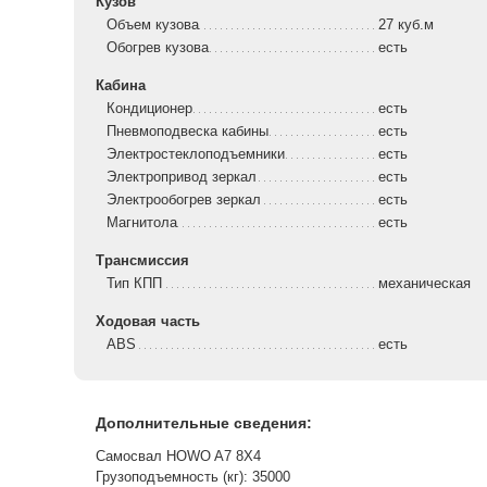
Кузов
Объем кузова
27 куб.м
Обогрев кузова
есть
Кабина
Кондиционер
есть
Пневмоподвеска кабины
есть
Электростеклоподъемники
есть
Электропривод зеркал
есть
Электрообогрев зеркал
есть
Магнитола
есть
Трансмиссия
Тип КПП
механическая
Ходовая часть
ABS
есть
Дополнительные сведения:
Самосвал HOWO A7 8Х4
Грузоподъемность (кг): 35000