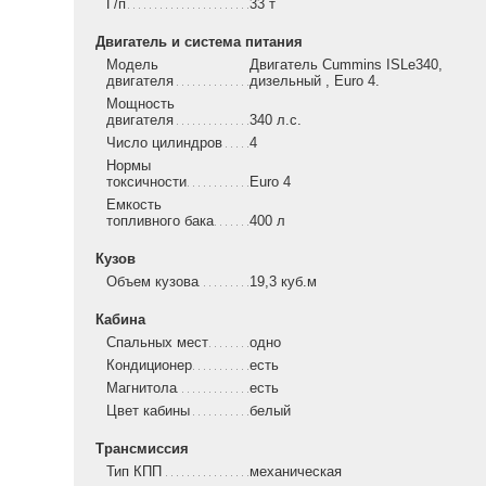
Г/п
33 т
Двигатель и система питания
Модель
Двигатель Cummins ISLe340,
двигателя
дизельный , Euro 4.
Мощность
двигателя
340 л.с.
Число цилиндров
4
Нормы
токсичности
Euro 4
Емкость
топливного бака
400 л
Кузов
Объем кузова
19,3 куб.м
Кабина
Спальных мест
одно
Кондиционер
есть
Магнитола
есть
Цвет кабины
белый
Трансмиссия
Тип КПП
механическая