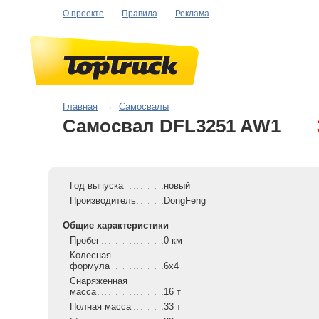
О проекте
Правила
Реклама
Главная
→
Самосвалы
Самосвал DFL3251 AW1
Год выпуска
новый
Производитель
DongFeng
Общие характеристики
Пробег
0 км
Колесная
формула
6x4
Снаряженная
масса
16 т
Полная масса
33 т