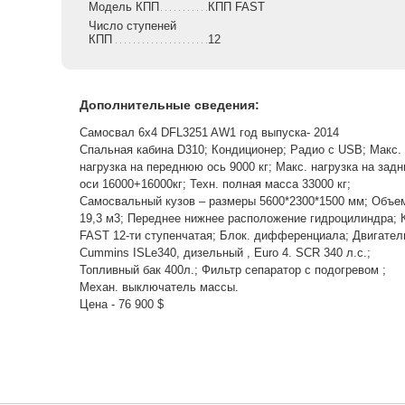
Модель КПП
КПП FAST
Число ступеней
КПП
12
Дополнительные сведения:
Самосвал 6x4 DFL3251 AW1 год выпуска- 2014
Спальная кабина D310; Кондиционер; Радио с USB; Макс.
нагрузка на переднюю ось 9000 кг; Макс. нагрузка на задн
оси 16000+16000кг; Техн. полная масса 33000 кг;
Самосвальный кузов – размеры 5600*2300*1500 мм; Объе
19,3 м3; Переднее нижнее расположение гидроцилиндра;
FAST 12-ти ступенчатая; Блок. дифференциала; Двигател
Cummins ISLe340, дизельный , Euro 4. SCR 340 л.с.;
Топливный бак 400л.; Фильтр сепаратор с подогревом ;
Механ. выключатель массы.
Цена - 76 900 $