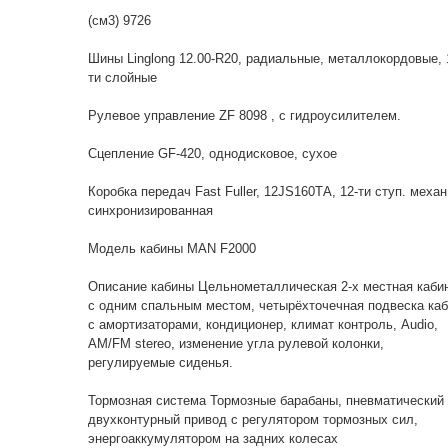
(см3) 9726
Шины Linglong 12.00-R20, радиальные, металлокордовые, 
ти слойные
Рулевое управление ZF 8098 , с гидроусилителем.
Сцепление GF-420, однодисковое, сухое
Коробка передач Fast Fuller, 12JS160TА, 12-ти ступ. механ
синхронизированная
Модель кабины MAN F2000
Описание кабины Цельнометаллическая 2-х местная каби
с одним спальным местом, четырёхточечная подвеска ка
с амортизаторами, кондиционер, климат контроль, Audio,
AM/FM stereo, изменение угла рулевой колонки,
регулируемые сиденья.
Тормозная система Тормозные барабаны, пневматический
двухконтурный привод с регулятором тормозных сил,
энергоаккумулятором на задних колесах