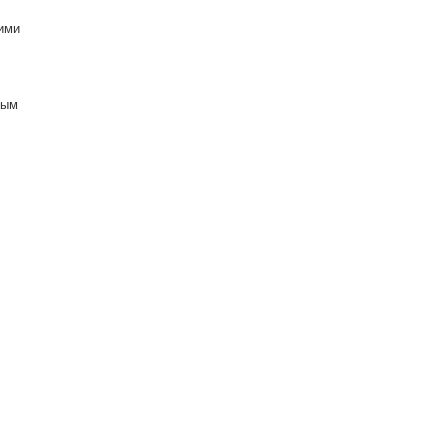
ими
вым