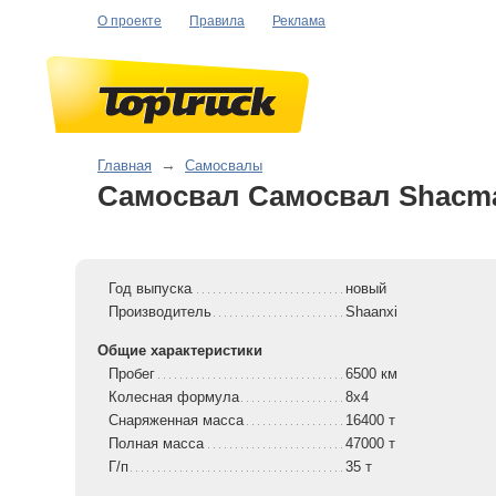
О проекте
Правила
Реклама
Главная
→
Самосвалы
Самосвал Самосвал Shacma
Год выпуска
новый
Производитель
Shaanxi
Общие характеристики
Пробег
6500 км
Колесная формула
8x4
Снаряженная масса
16400 т
Полная масса
47000 т
Г/п
35 т