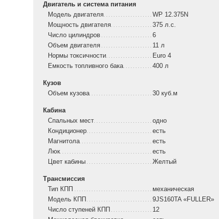
Двигатель и система питания
Модель двигателя
WP 12.375N
Мощность двигателя
375 л.с.
Число цилиндров
6
Объем двигателя
11 л
Нормы токсичности
Euro 4
Емкость топливного бака
400 л
Кузов
Объем кузова
30 куб.м
Кабина
Спальных мест
одно
Кондиционер
есть
Магнитола
есть
Люк
есть
Цвет кабины
Желтый
Трансмиссия
Тип КПП
механическая
Модель КПП
9JS160TA «FULLER»
Число ступеней КПП
12