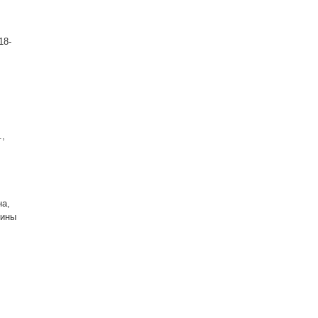
18-
.,
на,
бины