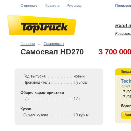
О проекте
Правила
Реклама
Произво
Вход в
Регистр
Главная
→
Самосвалы
Самосвал HD270
3 700 00
Прода
Год выпуска
новый
Tec
Производитель
Hyundai
Иркут
+7 (9
Общие характеристики
+7 (9
Г/п
17 т
Юри
Кузов
Объем кузова
10 куб.м