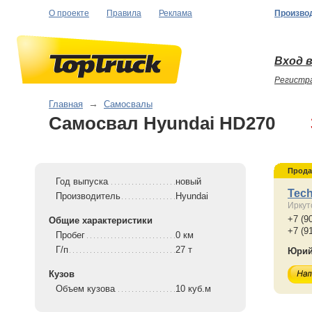
О проекте
Правила
Реклама
Произво
Вход в
Регистр
Главная
→
Самосвалы
Самосвал Hyundai HD270
Прода
Год выпуска
новый
Tec
Производитель
Hyundai
Иркут
+7 (9
Общие характеристики
+7 (9
Пробег
0 км
Г/п
27 т
Юри
Кузов
Объем кузова
10 куб.м