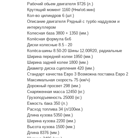
Рабочий обьем двигателя 9726 (л.)
Крутящий момент 1160 (Н•м/об.мин)
Кол-во цилиндров 6 (шт.)
Описание двигателя Рядный с турбо наддувом и
интеркуллером
Колесная база 3800 + 1350 (мм.)
Колёсная формула 6x6
Диски колесные 8.5 - 20
Колёса-шины 8.50-20 Шины 12.00R20, радиальные
Ширина передней колеи 1950 (мм.)
Ширина задней колеи 1800 (мм.)
Диаметр диска сцепления 420 (мм.)
Стандарт качества Евро 3 Возможна поставка Евро 2
Максимальная скорость 75 (км/ч)
Дорожный просвет 298 (мм.)
Снаряженная масса 12450 (кг.)
Грузоподъемность 25000 (кг.)
Емкость бака 350 (л.)
Расход топлива 34 (л/100км.)
Длина кузова 5350 (мм.)
Ширина кузова 2200 (мм.)
Высота кузова 1500 (мм.)
Длина 8376 (мм.)