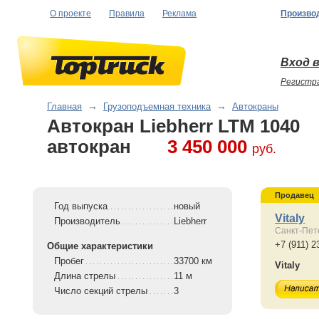
О проекте
Правила
Реклама
Произво
Вход в
Регистр
Главная
→
Грузоподъемная техника
→
Автокраны
Автокран Liebherr LTM 1040
автокран
3 450 000
руб.
Продавец
Год выпуска
новый
Vitaly
Производитель
Liebherr
Санкт-Пет
+7 (911) 2
Общие характеристики
Пробег
33700 км
Vitaly
Длина стрелы
11 м
Число секций стрелы
3