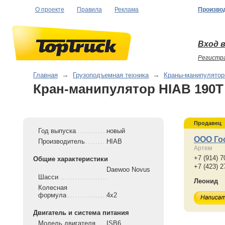
О проекте
Правила
Реклама
Произво
Вход в
Регистр
Главная
→
Грузоподъемная техника
→
Краны-манипулято
Кран-манипулятор HIAB 190Т
Продавец
Год выпуска
новый
ООО Го
Производитель
HIAB
Артем
+7 (914) 7
Общие характеристики
+7 (423) 2
Daewoo Novus
Шасси
Леонид
Колесная
формула
4x2
Двигатель и система питания
Модель двигателя
ISB6