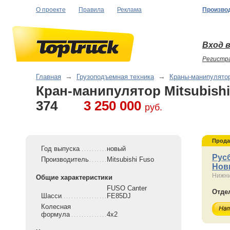
О проекте
Правила
Реклама
Произво
Вход в
Регистр
Главная
→
Грузоподъемная техника
→
Краны-манипулято
Кран-манипулятор Mitsubishi
374
3 250 000
руб.
Прода
Год выпуска
новый
Рус
Производитель
Mitsubishi Fuso
Нов
Нижни
Общие характеристики
FUSO Canter
Отде
Шасси
FE85DJ
Колесная
формула
4x2