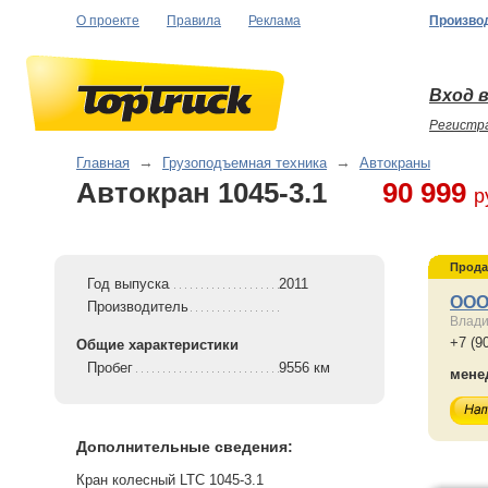
О проекте
Правила
Реклама
Произво
Вход в
Регистр
Главная
→
Грузоподъемная техника
→
Автокраны
Автокран 1045-3.1
90 999
р
Прода
Год выпуска
2011
ООО
Производитель
Влади
+7 (9
Общие характеристики
Пробег
9556 км
мене
Дополнительные сведения:
Кран колесный LTC 1045-3.1