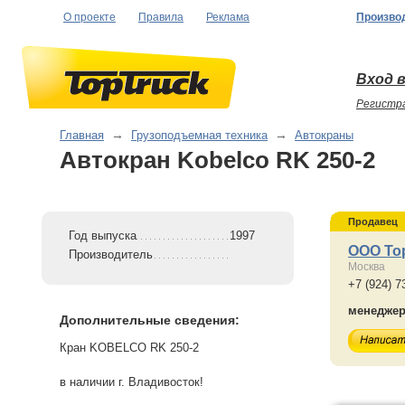
О проекте
Правила
Реклама
Произво
Вход в
Регистр
Главная
→
Грузоподъемная техника
→
Автокраны
Автокран Kobelco RK 250-2
Продавец
Год выпуска
1997
ООО То
Производитель
Москва
+7 (924) 7
менедже
Дополнительные сведения:
Кран KOBELCO RK 250-2
в наличии г. Владивосток!