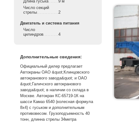
Длина гуська
9 м
Число секций
стрелы
2
Двигатель и система питания
Число
цилиндров
4
Дополнительные сведения:
Официальный дилер предлагает
Автокраны ОАО &quot;Клинцовского
автокранового завода&quot; и ОАО
&quot;Галичского автокранового
завода&quot; в наличии со склада в
Москве. Автокран КС-65719-1К на
шасси Камаз 6540 (колесная формула
8х4) с гуськом и дополнительным
противовесом. Грузоподъемность 40
тонн, длинна стрелы 34метра