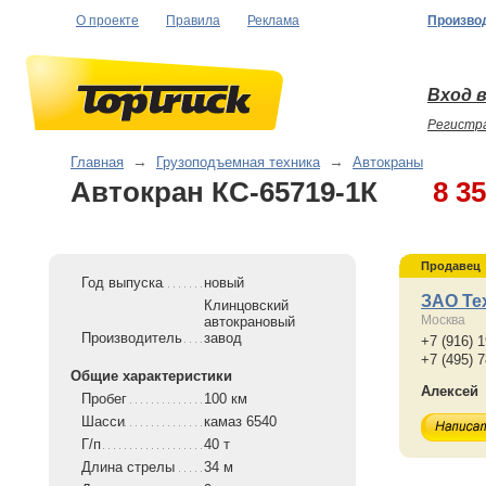
О проекте
Правила
Реклама
Произво
Вход в
Регистр
Главная
→
Грузоподъемная техника
→
Автокраны
Автокран КС-65719-1К
8 3
Продавец
Год выпуска
новый
ЗАО Те
Клинцовский
Москва
автокрановый
Производитель
завод
+7 (916) 
+7 (495) 
Общие характеристики
Алексей
Пробег
100 км
Шасси
камаз 6540
Г/п
40 т
Длина стрелы
34 м