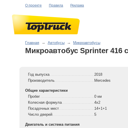
О проекте
Правила
Реклама
Главная
→
Автобусы
→
Микроавтобусы
Микроавтобус Sprinter 416 c
Год выпуска
2018
Производитель
Mercedes
Общие характеристики
Пробег
0 км
Колесная формула
4x2
Посадочных мест
14+1+1
Число дверей
5
Двигатель и система питания