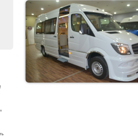
!
=
ть