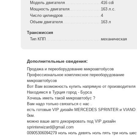
Модель двигателя
416 cdi
Мощность двигателя
163 л.с.
Число цилиндров
4
Объем двигателя
163 л
Трансмиссия
Тип КПП
механическая
Дополнительные сведения:
Продажа и переоборудование микроавтобусов
Профессиональное комплексное переоборудование
микроавтобусов
Вот Вам возможность купить напрямую от производителя 
Находимся в Турция город - Бурса
Хочешь иметь такой микроавтобус ?
Вам надо только связаться с нас .
есть готовые VIP дизайн MERCEDES SPRINTER и VIANO 
0км.
можно ваше авто декорировать под VIP дизайн
sprinterwizard@gmail.com
00905306094279 ноль ноль девять ноль пять три ноль шес